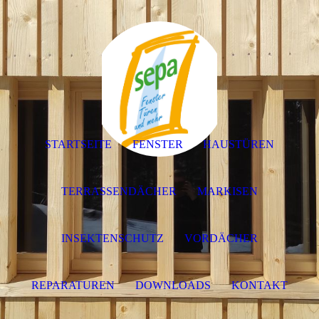
STARTSEITE
FENSTER
HAUSTÜREN
TERRASSENDÄCHER
MARKISEN
INSEKTENSCHUTZ
VORDÄCHER
REPARATUREN
DOWNLOADS
KONTAKT