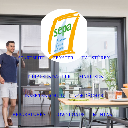
STARTSEITE
FENSTER
HAUSTÜREN
TERRASSENDÄCHER
MARKISEN
INSEKTENSCHUTZ
VORDÄCHER
REPARATUREN
DOWNLOADS
KONTAKT